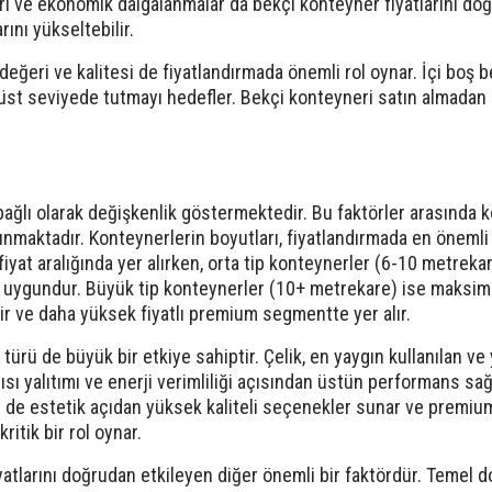
ı ve ekonomik dalgalanmalar da bekçi konteyner fiyatlarını doğru
rını yükseltebilir.
 değeri ve kalitesi de fiyatlandırmada önemli rol oynar. İçi boş
st seviyede tutmayı hedefler. Bekçi konteyneri satın almadan ö
e bağlı olarak değişkenlik göstermektedir. Bu faktörler arasında 
nmaktadır. Konteynerlerin boyutları, fiyatlandırmada en önemli 
fiyat aralığında yer alırken, orta tip konteynerler (6-10 metrek
n uygundur. Büyük tip konteynerler (10+ metrekare) ise maksim
ir ve daha yüksek fiyatlı premium segmentte yer alır.
türü de büyük bir etkiye sahiptir. Çelik, en yaygın kullanılan v
 ısı yalıtımı ve enerji verimliliği açısından üstün performans sağ
de estetik açıdan yüksek kaliteli seçenekler sunar ve premium s
ritik bir rol oynar.
yatlarını doğrudan etkileyen diğer önemli bir faktördür. Temel 