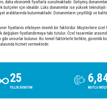
rken, daha ekonomik fiyatlarla sunulmaktadır. Gelişmiş donanımla
sek bütçeler için idealdir. Lüks donanımlar ise yüksek teknolojil
 aralıklarında bulunmaktadır. Donanımların çeşitliliği ve kalites
er fiyatlarını etkileyen önemli bir faktördür. Müşterilere özel 
ak değişken fiyatlandırmaya tabi tutulur. Özel tasarımlar arasın
 gibi unsurlar bulunur. Bu temel faktörlerle birlikte, güvenlik ko
kalasında hizmet vermektedir.
30
8,1
YILLIK DENEYIM
MUTLU MÜŞT