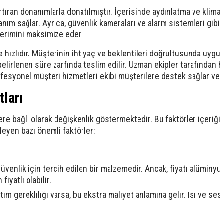
tıran donanımlarla donatılmıştır. İçerisinde aydınlatma ve klim
anım sağlar. Ayrıca, güvenlik kameraları ve alarm sistemleri gibi
verimini maksimize eder.
 hızlıdır. Müşterinin ihtiyaç ve beklentileri doğrultusunda uyg
belirlenen süre zarfında teslim edilir. Uzman ekipler tarafından 
fesyonel müşteri hizmetleri ekibi müşterilere destek sağlar ve ih
tları
örlere bağlı olarak değişkenlik göstermektedir. Bu faktörler içe
ileyen bazı önemli faktörler:
ve güvenlik için tercih edilen bir malzemedir. Ancak, fiyatı alümi
iyatlı olabilir.
ım gerekliliği varsa, bu ekstra maliyet anlamına gelir. Isı ve ses