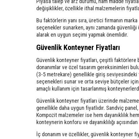
Piyasa talep ve arz durumu, ham madde fiyatlar
değişiklikler, özellikle ithal malzemelerin fiyatla
Bu faktörlerin yanı sıra, üretici firmanın marka
seçenekler sunarken, aynı zamanda güvenliği ü
alarak en uygun seçimi yapmak önemlidir.
Güvenlik Konteyner Fiyatları
Güvenlik konteyner fiyatları, çeşitli faktörler
donanımlar ve özel tasarım gereksinimleri bulu
(3-5 metrekare) genellikle giriş seviyesindeki 
seçenekleri sunar ve orta seviye bütçeler içi
amaçlı kullanım için tasarlanmış konteynerlerd
Güvenlik konteyner fiyatları üzerinde malzeme 
genellikle daha uygun fiyatlıdır. Sandviç panel,
Kompozit malzemeler ise hem dayanıklılık hem 
konteynerin konforu ve dayanıklılığı açısından k
İç donanım ve özellikler, güvenlik konteyner fi