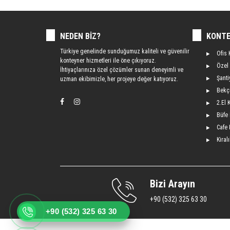
NEDEN BIZ?
KONTE
Türkiye genelinde sunduğumuz kaliteli ve güvenilir
Ofis 
konteyner hizmetleri ile öne çıkıyoruz.
Özel
İhtiyaçlarınıza özel çözümler sunan deneyimli ve
Şanti
uzman ekibimizle, her projeye değer katıyoruz.
Bekç
2.El 
Büfe
Cafe 
Kiral
Bizi Arayın
+90 (532) 325 63 30
+90 (532) 325 63 30