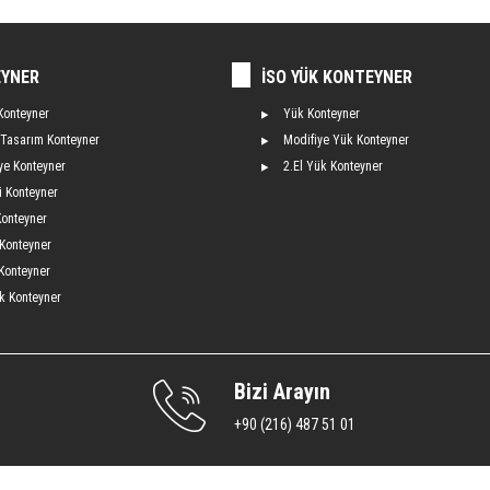
YNER
İSO YÜK KONTEYNER
Konteyner
Yük Konteyner
 Tasarım Konteyner
Modifiye Yük Konteyner
ye Konteyner
2.El Yük Konteyner
i Konteyner
Konteyner
 Konteyner
Konteyner
ık Konteyner
Bizi Arayın
+90 (216) 487 51 01